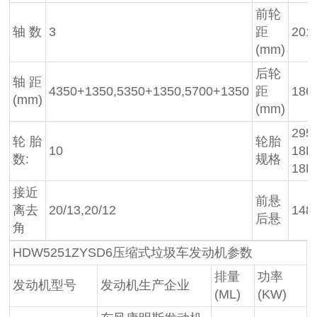
前轮
轴 数
3
距
201
(mm)
后轮
轴 距
4350+1350,5350+1350,5700+1350
距
186
(mm)
(mm)
295
轮 胎
轮胎
10
18P
数:
规格
18P
接近
前悬
离去
20/13,20/12
148
后悬
角
HDW5251ZYSD6压缩式垃圾车发动机参数
排量
功率
发动机型号
发动机生产企业
(ML)
(KW)