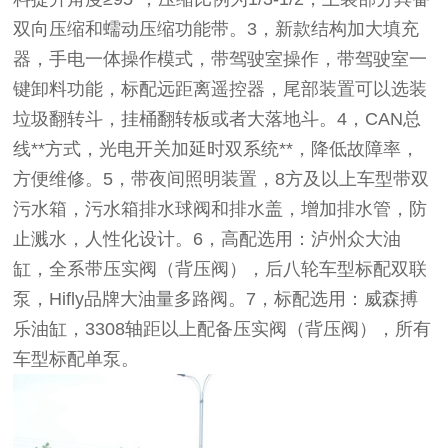
双向压缩和蠕动压缩功能带。3，新款结构加大填充
器，手电一体操作模式，带驾驶室操作，带驾驶室一
键卸料功能，标配远距离遥控器，尾部装置可以选装
垃圾翻转斗，挂桶翻转板或者大落地斗。4，CAN总
线**方式，光电开关加延时双系统**，降低故障率，
方便维修。5，带夜间照明装置，8方及以上车型带双
污水箱，污水箱排水球阀和排水盖，增加排水管，防
止溅水，人性化设计。6，高配选用：泸州众大油
缸，全系带压实阀（背压阀），后八轮车型标配双联
泵，Hifly品牌大油量多路阀。7，标配选用：威森搏
乐油缸，3308轴距以上配备压实阀（背压阀），所有
车型标配单泵。