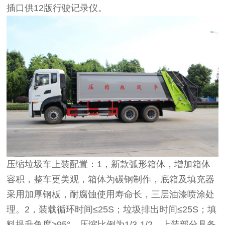
插口供12版行驶记录仪。
压缩垃圾车上装配置：1，新款弧形箱体，增加箱体
容积，整车更美观，箱体为碳钢制作，底箱及填充器
采用加厚钢板，耐腐蚀使用寿命长，三层油漆喷涂处
理。2，装载循环时间≤25S；垃圾排出时间≤25S；填
料提升角度≥95°，压缩比例为1/3-1/2，上装部分具备