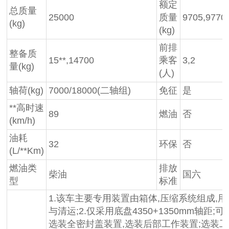
额定
总质量
25000
质量
9705,9770
(kg)
(kg)
前排
整备质
15**,14700
乘客
3,2
量(kg)
(人)
轴荷(kg)
7000/18000(二轴组)
免征
是
**高时速
89
燃油
否
(km/h)
油耗
32
环保
否
(L/**Km)
燃油类
排放
柴油
国六
型
标准
1.该车主要专用装置由箱体,压缩系统组成,
与清运;2.仅采用底盘4350+1350mm轴距;
选装全密封盖装置,选装后部工作装置;选装