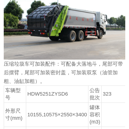
压缩垃圾车可加装配件：可配备大落地斗，尾部可带
后摆臂，尾部可加装密封盖，可加装双泵（油管加
粗、油缸加粗）。
车辆型
公告
HDW5251ZYSD6
323
号
批次
罐体
外形尺
10155,10575×2550×3400
容积
寸(mm)
(m3)