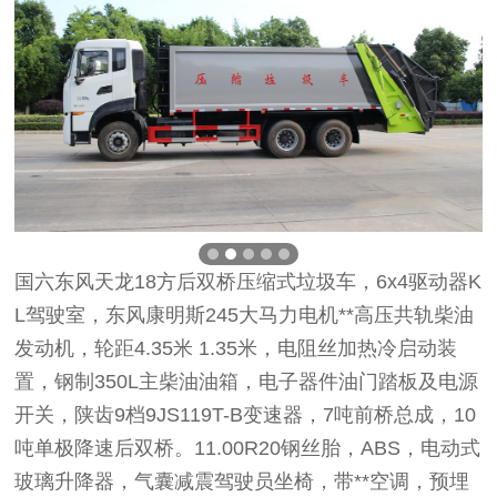
国六东风天龙18方后双桥压缩式垃圾车，6x4驱动器K
L驾驶室，东风康明斯245大马力电机**高压共轨柴油
发动机，轮距4.35米 1.35米，电阻丝加热冷启动装
置，钢制350L主柴油油箱，电子器件油门踏板及电源
开关，陕齿9档9JS119T-B变速器，7吨前桥总成，10
吨单极降速后双桥。11.00R20钢丝胎，ABS，电动式
玻璃升降器，气囊减震驾驶员坐椅，带**空调，预埋