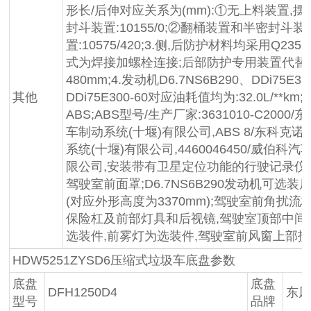
形长/后伸对应关系为(mm):①无上料装置,摆
封斗装置:10155/0;②翻桶装置和半密封斗装
置:10575/420;3.侧,后防护材料均采用Q23
式为焊接加螺栓连接;后部防护专用装置代替
480mm;4.发动机D6.7NS6B290、DDi75E35
其他
DDi75E300-60对应油耗值均为:32.0L/**km
ABS;ABS型号/生产厂家:3631010-C200
车制动系统(十堰)有限公司,ABS 8/东科克
系统(十堰)有限公司,4460046450/威伯科汽车*
限公司,安装带有卫星定位功能的行驶记录仪;
驾驶室前面罩;D6.7NS6B290发动机可选
(对应外形高度为3370mm);驾驶室前角扰流
保险杠及前部灯具和后视镜,驾驶室顶部中间
选装件,前雾灯为选装件,驾驶室前风窗上部扶
HDW5251ZYSD6压缩式垃圾车底盘参数
底盘
底盘
DFH1250D4
东
型号
品牌