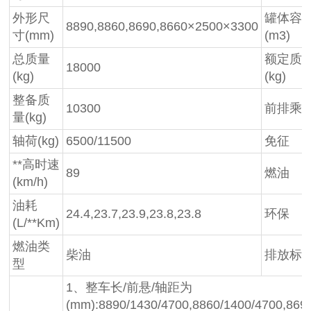
外形尺
罐体容
8890,8860,8690,8660×2500×3300
寸(mm)
(m3)
总质量
额定质
18000
(kg)
(kg)
整备质
10300
前排乘客
量(kg)
轴荷(kg)
6500/11500
免征
**高时速
89
燃油
(km/h)
油耗
24.4,23.7,23.9,23.8,23.8
环保
(L/**Km)
燃油类
柴油
排放标
型
1、整车长/前悬/轴距为
(mm):8890/1430/4700,8860/1400/4700,869