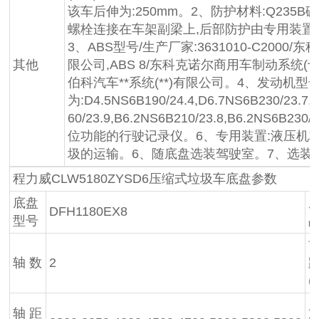
该车后伸为:250mm。2、防护材料:Q235
螺栓连接在车架副梁上,后部防护由专用装置代替
3、ABS型号/生产厂家:3631010-C200
其他
限公司,ABS 8/东科克诺尔商用车制动系统(十堰)
伯科汽车**系统(**)有限公司。4、发动机型
为:D4.5NS6B190/24.4,D6.7NS6B230/23.7,
60/23.9,B6.2NS6B210/23.8,B6.2NS
位功能的行驶记录仪。6、专用装置:液压机
圾的运输。6、随底盘选装驾驶室。7、选装
程力威CLW5180ZYSD6压缩式垃圾车底盘参数
底盘
DFH1180EX8
型号
轴 数
2
(
轴 距