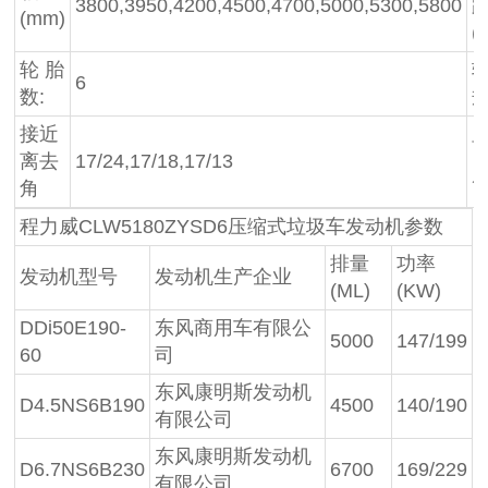
3800,3950,4200,4500,4700,5000,5300,5800
(mm)
(
轮 胎
6
数:
接近
离去
17/24,17/18,17/13
角
程力威CLW5180ZYSD6压缩式垃圾车发动机参数
排量
功率
发动机型号
发动机生产企业
(ML)
(KW)
DDi50E190-
东风商用车有限公
5000
147/199
60
司
东风康明斯发动机
D4.5NS6B190
4500
140/190
有限公司
东风康明斯发动机
D6.7NS6B230
6700
169/229
有限公司