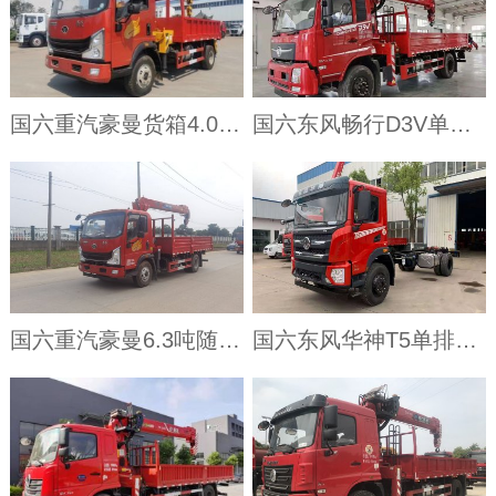
国六重汽豪曼货箱4.05米小黄牌随车吊
国六东风畅行D3V单桥随车吊
国六重汽豪曼6.3吨随车吊厂家直销
国六东风华神T5单排随车吊全新面市