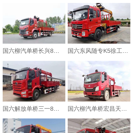
国六柳汽单桥长兴8吨吊机
国六东风随专K5徐工8K单桥随车吊
国六解放单桥三一8吨吊机
国六柳汽单桥宏昌天马8吨吊机