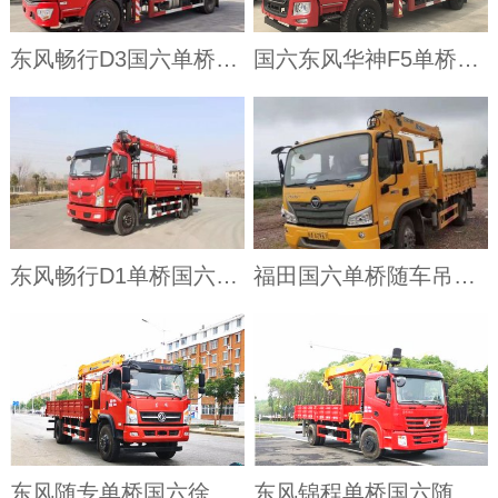
东风畅行D3国六单桥随车吊
国六东风华神F5单桥随车吊厂家直销
东风畅行D1单桥国六随车吊
福田国六单桥随车吊厂家
东风随专单桥国六徐工随车吊
东风锦程单桥国六随车吊