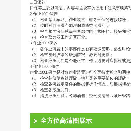
1.日保养
日保养主要以清洁，内容与垃圾车的使用中注意事项第
2.作业
100h保养
（
1）检查紧固车厢、作业装置、轴等部位的连接螺栓；
（
2）按时对各润滑点加注润滑脂或润滑油；
（
3）检查紧固液压系统中各部位的连接螺栓、接头和管
（
4）检查取力器工作是否正常。
3.作业
500h保养
（
1）各作业装置中的零部件是否有轻微变形，必要时给
（
2）检查密封胶条的磨损情况，必要时更换；
（
3）检查液压元件是否能正常工作，必要时应拆检或
4.作业
1500h保养
作业
1500h保养是对各作业装置进行全面技术检查和调
（
1）检查并修复各处焊缝，特别是各重要部位的焊缝；
（
2）检查各装置零部件的磨损和操作情况，对磨损和
（
3）检查各液压元件。
（
4）清洗液压油箱，各滤油器、空气滤清器和液压管
全方位高清图展示