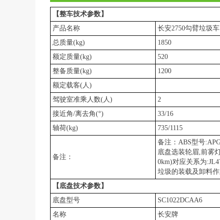
【整车技术参数】
产品名称
长安2750勾臂垃圾车
总质量(kg)
1850
湖北良工环
联系方式
额定质量(kg)
520
市场总监
整备质量(kg)
1200
在线咨询
在线联系
额定载客(人)
驾驶室准乘人数(人)
2
总部热线
接近角/离去角(°)
33/16
总部地址
轴荷(kg)
735/1115
备注：ABS型号:AP
底盘选装轮眉,前雾灯
备注：
0km)对应关系为:J
垃圾的装载及卸料作
【底盘技术参数】
底盘型号
SC1022DCAA6
名称
长安牌