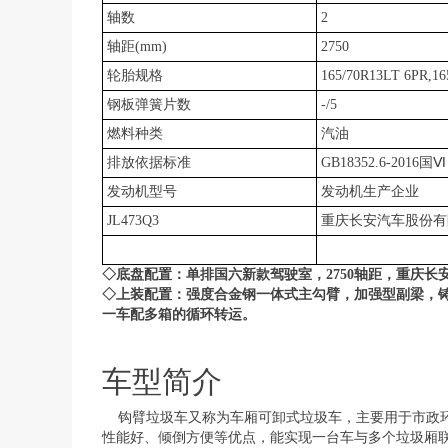
轴数
2
轴距(mm)
2750
轮胎规格
165/70R13LT 6PR,16
钢板弹簧片数
-/5
燃料种类
汽油
排放依据标准
GB18352.6-2016国Ⅵ
发动机型号
发动机生产企业
JL473Q3
重庆长安汽车股份有
◇底盘配置：
单排国六新款驾驶室，
2750轴距，重庆
◇上装配置：
强度合金钢一体式主勾臂，加强型副梁，
一车配多箱的循环转运。
车型简介
钩臂垃圾车又称为车厢可卸式垃圾车，主要用于市政
性能好、倾倒方便等优点，能实现一台车与多个垃圾厢