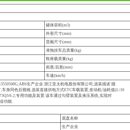
罐体容积(m3)
保科技有限公司
外形尺寸(mm)
陈经理
货厢尺寸(mm)
准拖挂车总质量(kg)
鞍座载质量(kg)
13886866627
前悬/后悬(mm)
湖北省随州市曾都区两水大道大力路特1号
车速(km/h)
G3550500G;ABS生产企业:浙江亚太机电股份有限公司;选装描述:随
,车身同色后视镜,选装直接供电方式ETC车载装置;发动机/油耗值(L/10
L473Q3/6.2;专用功能及装置:该车通过勾臂装置及液压系统,实现对
业功能.
底盘名称
生产企业