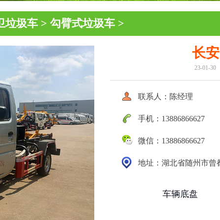
卫垃圾车
>
勾臂式垃圾车
>
长安
23-01-3
尘车
环卫垃圾车
清
联系人：陈经理
手机：13886866627
微信：13886866627
地址：湖北省随州市曾
车辆底盘
系列
清障车
高空作