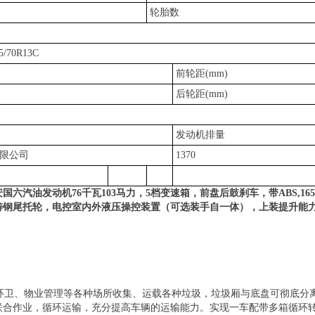
轮胎数
5/70R13C
前轮距(mm)
后轮距(mm)
发动机排量
限公司
1370
长安国六汽油发动机76千瓦103马力，5档变速箱，前盘后鼓刹车，带
ABS,16
铸钢尾托轮，电控室内外液压操控装置（可选装手自一体），上装提升能
环卫、物业管理等各种场所收集、运载各种垃圾，垃圾厢与底盘可彻底分
联合作业，循环运输，充分提高车辆的运输能力。实现一车配带多箱循环