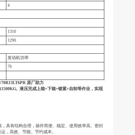
4
1310
1290
发动机功率
76
5/70R13LT6PR
原厂助力
力
1500KG, 液压完成上箱+下箱+锁紧+自卸等作业，实现
离，具有结构合理，操作简便、稳定、使用效率高、密封
转运，高效、节能、节约成本。