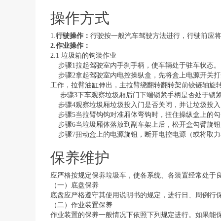
操作方式
1.
行驶操作：
行驶按一般汽车驾驶方法进行，行驶前应
2.
作业操作：
2.1 垃圾箱的钩装作业
步骤
1拉起驾驶室内手刹手柄，使车辆处于驻车状态。
步骤
2拿起驾驶室内电控操纵盒，先将盒上电源开关打
工作，拉臂油缸伸出，主拉臂绕翻转翻转架前铰链轴旋
步骤
3下车观察垃圾厢后门下端锁紧手柄是否处于锁
步骤
4观察垃圾厢垃圾投入门是否关闭，并让垃圾投
步骤
5当拉臂钩钩对准厢体弯钩时，扭住操纵盒上的勾
步骤
6当垃圾厢体落放到副车架上后，松开盒勾臂旋钮
步骤
7扭动盒上的电源旋钮，断开电控电源（或将取
保养维护
应严格按规定保养垃圾车，使各系统、各装置经常处于
（一）底盘保养
底盘应严格遵守其使用说明书的规定，进行日、周例行
（二）作业装置保养
作业装置的保养一般情况下依照下列规定进行。如果能