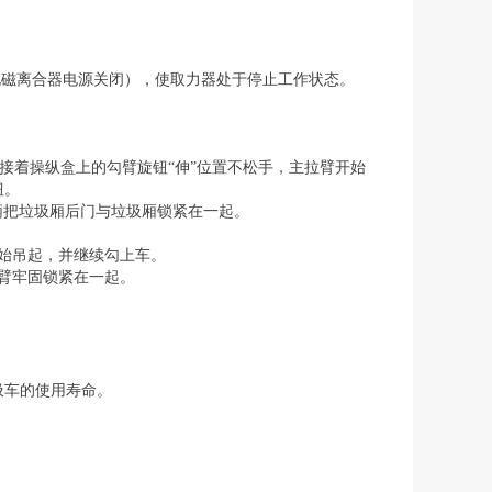
电磁离合器电源关闭），使取力器处于停止工作状态。
接着操纵盒上的勾臂旋钮“伸”位置不松手，主拉臂开始
钮。
柄把垃圾厢后门与垃圾厢锁紧在一起。
开始吊起，并继续勾上车。
拉臂牢固锁紧在一起。
圾车的使用寿命。