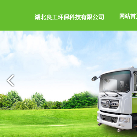
网站首
公司主导品种有洒水车
公司简介
消防车、随车起重运输
配件等100多个品种车
权，产品占据大量国外
企业文化
高空作业车、高压清洗
车、扫路车、冷藏车、汽
底盘。
售后服务
更多>
购车流程
联系我们