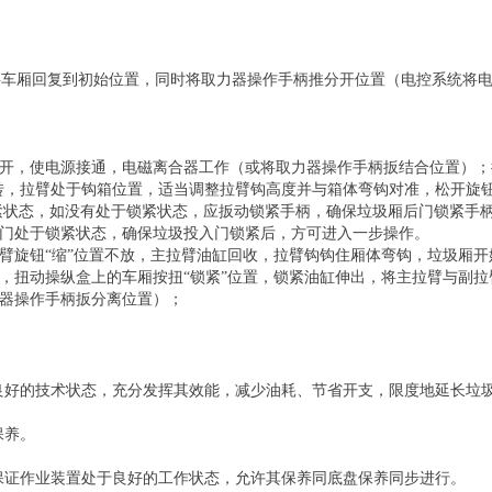
将车厢回复到初始位置，同时将取力器操作手柄推分开位置（电控系统将
开，使电源接通，电磁离合器工作（或将取力器操作手柄扳结合位置）；
转，拉臂处于钩箱位置，适当调整拉臂钩高度并与箱体弯钩对准，松开旋
紧状态，如没有处于锁紧状态，应扳动锁紧手柄，确保垃圾厢后门锁紧手
入门处于锁紧状态，确保垃圾投入门锁紧后，方可进入一步操作。
臂旋钮“缩”位置不放，主拉臂油缸回收，拉臂钩钩住厢体弯钩，垃圾厢
，扭动操纵盒上的车厢按扭“锁紧”位置，锁紧油缸伸出，将主拉臂与副
力器操作手柄扳分离位置）；
良好的技术状态，充分发挥其效能，减少油耗、节省开支，限度地延长垃
保养。
保证作业装置处于良好的工作状态，允许其保养同底盘保养同步进行。