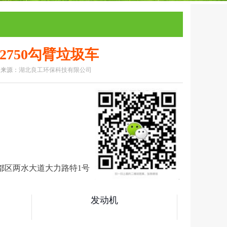
2750勾臂垃圾车
0 来源：
湖北良工环保科技有限公司
洗车系列
清扫车系列
要购车就扫我
都区两水大道大力路特1号
发动机
业车(国六）
随车吊系列