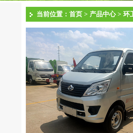
当前位置：
首页
>
产品中心
>
环
绿化洒水车
雾炮抑
冷藏车系列
危化车