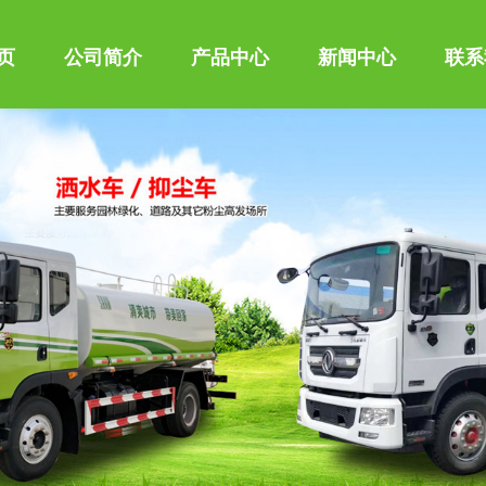
页
公司简介
产品中心
新闻中心
联系
、垃圾车、吸粪车、吸污车、油罐车、高空作业车、高压清洗车、
车、混凝土搅拌运输车、化工液体运输车、扫路车、冷藏车、汽车
型。同时批发东风、解放、楚风各种二类底盘。公司拥有自行出口
市场，其主导品种有洒水车、垃圾车、吸粪车、吸污车、油罐车、
车、消防车、随车起重运输车、混凝土搅拌运输车、化工液体运输
车配件等100多个品种车型。同时批发东风、解放、楚风各种二类