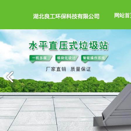
网站首
公司主导品种有洒水车
公司简介
消防车、随车起重运输
配件等100多个品种车
权，产品占据大量国外
企业文化
高空作业车、高压清洗
车、扫路车、冷藏车、汽
底盘。
售后服务
更多>
购车流程
联系我们