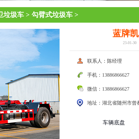
卫垃圾车
>
勾臂式垃圾车
>
蓝牌凯
23-01-3
尘车
环卫垃圾车
清
联系人：陈经理
手机：13886866627
微信：13886866627
地址：湖北省随州市曾
车辆底盘
系列
清障车
高空作