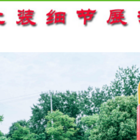
保科技有限公司
陈经理
13886866627
湖北省随州市曾都区两水大道大力路特1号