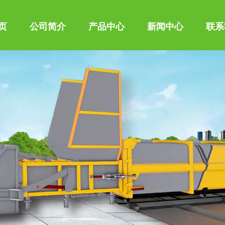
页
公司简介
产品中心
新闻中心
联系
、垃圾车、吸粪车、吸污车、油罐车、高空作业车、高压清洗车、
车、混凝土搅拌运输车、化工液体运输车、扫路车、冷藏车、汽车
型。同时批发东风、解放、楚风各种二类底盘。公司拥有自行出口
市场，其主导品种有洒水车、垃圾车、吸粪车、吸污车、油罐车、
车、消防车、随车起重运输车、混凝土搅拌运输车、化工液体运输
车配件等100多个品种车型。同时批发东风、解放、楚风各种二类