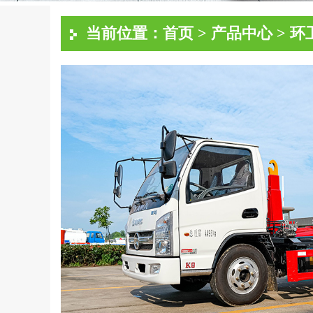
当前位置：
首页
>
产品中心
>
环
绿化洒水车
雾炮抑
冷藏车系列
危化车