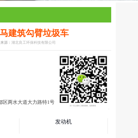
马建筑勾臂垃圾车
0 来源：
湖北良工环保科技有限公司
洗车系列
清扫车系列
要购车就扫我
都区两水大道大力路特1号
发动机
业车(国六）
随车吊系列