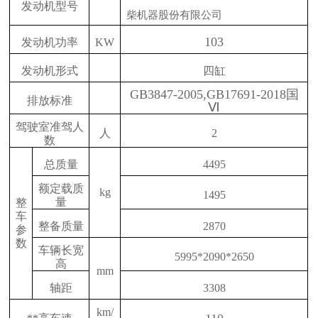
发动机型号
柴机器股份有限公司
103
发动机功率
KW
发动机形式
四缸
GB3847-2005,GB17691-2018国
排放标准
Ⅵ
驾驶室准驾人
人
2
数
总质量
4495
额定载质
kg
1495
量
整
车
整备质量
2870
参
数
车辆长宽
5995*2090*2650
高
mm
轴距
3308
km/