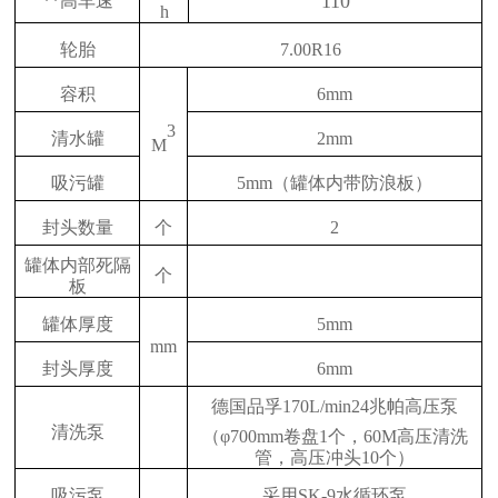
110
**高车速
h
轮胎
7.00R16
容积
6mm
3
清水罐
2mm
M
吸污罐
5mm（罐体内带防浪板）
封头数量
个
2
罐体内部死隔
个
板
罐体厚度
5mm
mm
封头厚度
6mm
德国品孚170L/min24兆帕高压泵
清洗泵
（φ700mm卷盘1个，60M高压清洗
管，高压冲头10个）
吸污泵
采用SK-9水循环泵