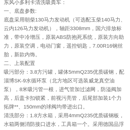
东风小多利卡清洗吸粪车：
一、底盘参数:
底盘采用朝柴130马力发动机（可选配
玉柴140马力、
云内126马力发动机
），轴距3308mm，国六排放标
准，带中冷增压，原装ABS防抱死系统，原装方向助
力，原装空调，电动门窗，遥控钥匙，7.00R16钢丝
胎，新款内饰。
二、上装配置
吸污部分：3.8方污罐，罐体5mmQ235优质碳钢，配
淄博SK-9水循环泵（北方地区可选装威龙真空油
泵），8米吸污管一根，进气管加过滤网，防溢阀加
高，后盖卡扣锁紧，前视污亮管，后尾部加装1个力
拓牌**、150mm的球阀均带进出口。
清洗部分：1.8方水箱，采用4mmQ235优质碳钢板，
水箱两侧消防接口进水，工具箱一个。采用德国品浮