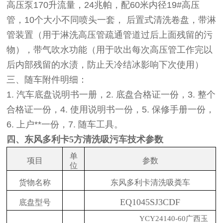
高压泵170升流量，24兆帕，配60米内径19#高压
管，10个大小不同喷头一套， 后置式清洗卷盘，带淋
管装置（用于淋洗高压管疏通管道过后上面残留的污
物），带气吹水功能（用于吹出每次高压管工作完以
后内部残留的水渍，防止天冷结冰影响下次使用）
三、随车附件明细：
1. 汽车底盘说明书一册，2. 底盘合格证一份，3. 整个
合格证一份，4. 使用说明书一份，5. 保修手册一份，
6. 上户**一份，7. 随车工具。
四、东风多利卡5方清洗吸污车技术参数
单
项目
参数
位
货物名称
东风多利卡清洗吸粪车
EQ1045SJ3CDF
底盘型号
YCY24140-60广西玉