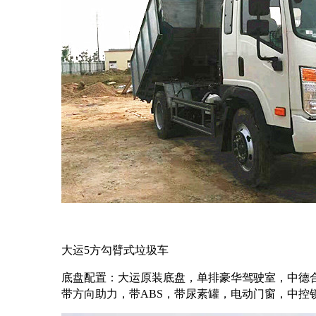
大运5方勾臂式垃圾车
底盘配置：大运原装底盘，单排豪华驾驶室，中德合资云内
行业动态
带方向助力，带ABS，带尿素罐，电动门窗，中控锁，