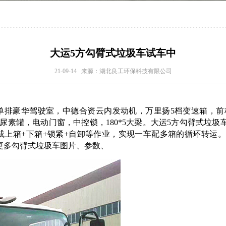
大运5方勾臂式垃圾车试车中
21-09-14 来源：湖北良工环保科技有限公司
尘车
环卫垃圾车
清
华驾驶室，中德合资云内发动机，万里扬5档变速箱，前桥1058后
带尿素罐，电动门窗，中控锁，180*5大梁。大运5方勾臂式
成上箱+下箱+锁紧+自卸等作业，实现一车配多箱的循环转运。
更多勾臂式垃圾车图片、参数、
系列
清障车
高空作