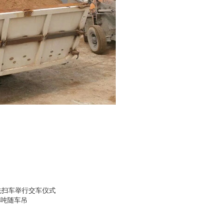
洗扫车举行交车仪式
4吨随车吊