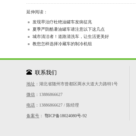
延伸阅读：
发现早治疗杜绝油罐车发病征兆
夏季严防酷暑油罐车请注意以下这几点
城市清洁者！道路清洗车，让生活更美好
教您怎样选择冷藏车的制冷机组
联系我们
地址
：湖北省随州市曾都区两水大道大力路特1号
微信
：13886866627
电话
：13886866627 / 陈经理
备案号
：
鄂ICP备18024080号-92