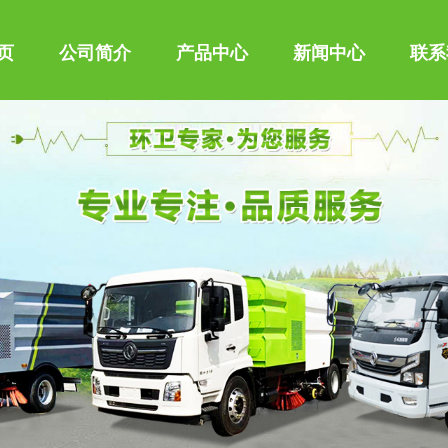
页
公司简介
产品中心
新闻中心
联系
、垃圾车、吸粪车、吸污车、油罐车、高空作业车、高压清洗车、
车、混凝土搅拌运输车、化工液体运输车、扫路车、冷藏车、汽车
型。同时批发东风、解放、楚风各种二类底盘。公司拥有自行出口
市场，其主导品种有洒水车、垃圾车、吸粪车、吸污车、油罐车、
车、消防车、随车起重运输车、混凝土搅拌运输车、化工液体运输
车配件等100多个品种车型。同时批发东风、解放、楚风各种二类