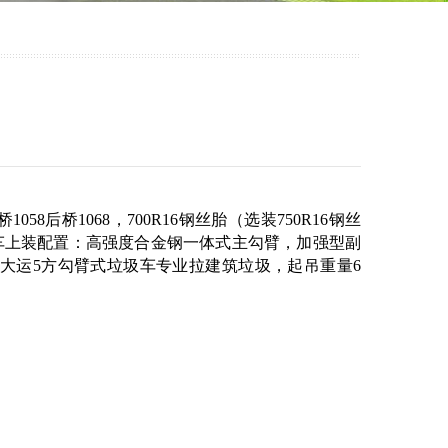
洗车系列
清扫车系列
桥1068，700R16钢丝胎（选装750R16钢丝
垃圾车上装配置：高强度合金钢一体式主勾臂，加强型副
大运5方勾臂式垃圾车专业拉建筑垃圾，起吊重量6
业车(国六）
随车吊系列