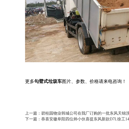
更多
勾臂式垃圾车
图片、参数、价格请来电咨询！
上一篇：碧桂园物业韩城公司在我厂订购的一批东风天锦
下一篇：恭喜安徽阜阳四位帅小伙喜提东风新款D7L徐工1