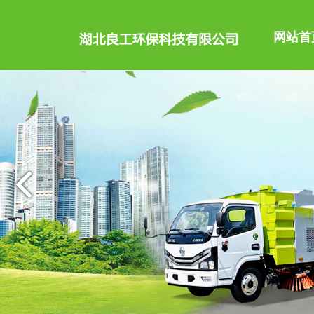
网站首
公司主导品种有洒水车
公司简介
消防车、随车起重运输
配件等100多个品种车
权，产品占据大量国外
企业文化
高空作业车、高压清洗
车、扫路车、冷藏车、汽
底盘。
售后服务
更多>
购车流程
联系我们