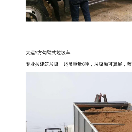
大运5方勾臂式垃圾车
专业拉建筑垃圾，起吊重量6吨，垃圾厢可翼展，