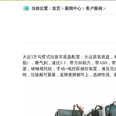
当前位置：
首页
>
新闻中心
>
客户案例
>
绿化洒水车
雾炮抑
大运5方勾臂式垃圾车底盘配置：大运原装底盘，单排豪
胎），断气刹，速比5 3，带方向助力，带ABS，
梁，铸钢尾托轮，手动+电控双操控装置，液压完
吨，垃圾厢可翼展，蓝牌黄牌都可上，选择性强。
冷藏车系列
危化车