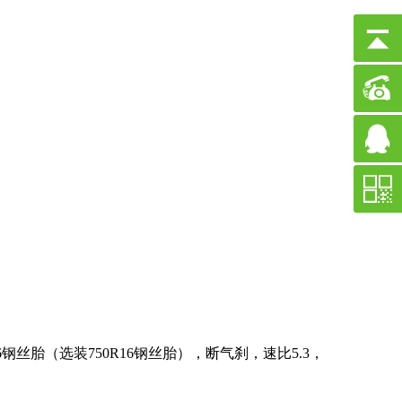
钢丝胎（选装750R16钢丝胎），断气刹，速比5.3，
公司新闻