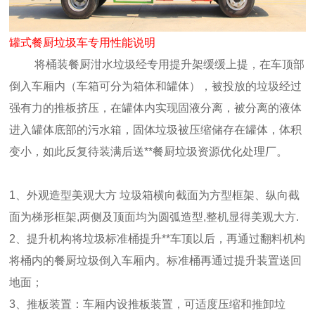
罐式餐厨垃圾车专用性能说明
将桶装餐厨泔水垃圾经专用提升架缓缓上提，在车顶部
倒入车厢内（车箱可分为箱体和罐体），被投放的垃圾经过
强有力的推板挤压，在罐体内实现固液分离，被分离的液体
进入罐体底部的污水箱，固体垃圾被压缩储存在罐体，体积
变小，如此反复待装满后送**餐厨垃圾资源优化处理厂。
1、外观造型美观大方 垃圾箱横向截面为方型框架、纵向截
面为梯形框架,两侧及顶面均为圆弧造型,整机显得美观大方.
2、提升机构将垃圾标准桶提升**车顶以后，再通过翻料机构
将桶内的餐厨垃圾倒入车厢内。标准桶再通过提升装置送回
地面；
3、推板装置：车厢内设推板装置，可适度压缩和推卸垃