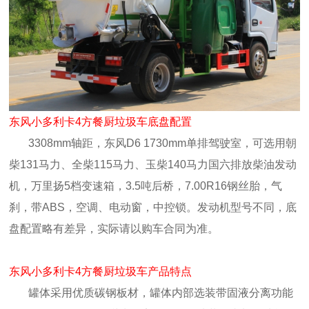
东风小多利卡4方餐厨垃圾车底盘配置
3308mm轴距，东风D6 1730mm单排驾驶室，可选用朝
柴131马力、全柴115马力、玉柴140马力国六排放柴油发动
机，万里扬5档变速箱，3.5吨后桥，7.00R16钢丝胎，气
刹，带ABS，空调、电动窗，中控锁。发动机型号不同，底
盘配置略有差异，实际请以购车合同为准。
东风小多利卡4方餐厨垃圾车产品特点
罐体采用优质碳钢板材，罐体内部选装带固液分离功能