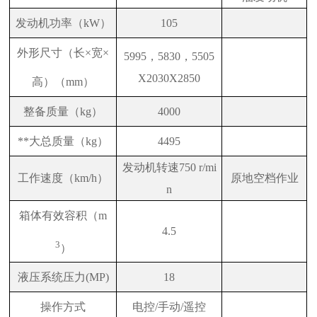
发动机功率（kW）
105
外形尺寸（长×宽×
5995
，5830，5505
X2030X2850
高）（mm）
整备质量（kg）
4000
**大总质量（kg）
4495
发动机转速750 r/mi
工作速度（km/h）
原地空档作业
n
箱体有效容积（m
4.5
3
）
液压系统压力(MP)
18
操作方式
电控/手动/遥控