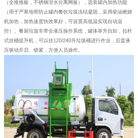
（全推推板，不锈钢泔水分离网板），选装罐内加热功能
（用于严寒地带防止罐内餐饮垃圾冻结凝固，采用柴油燃烧
机加热，加热速度快效果好，可设置高低温实现自动温
控）。餐厨垃圾车带全液压操作系统，罐体举升自卸，拉杆
式挂桶提升机，可以挂120/240升垃圾桶进行作业，后盖液
压驱动开启、锁紧，方便人员操作。