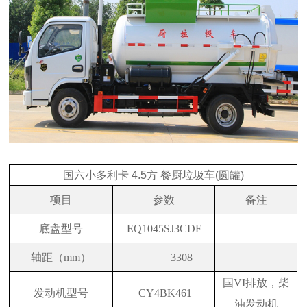
国六小多利卡 4.5方 餐厨垃圾车(圆罐)
项目
参数
备注
底盘型号
EQ1045SJ3CDF
轴距（mm）
3308
国VI排放，柴
发动机型号
CY4BK461
油发动机