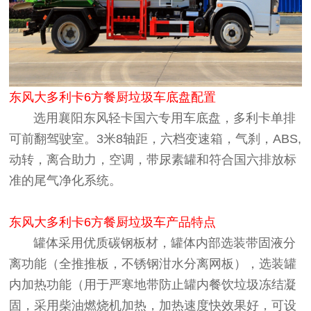
东风大多利卡6方餐厨垃圾车底盘配置
选用襄阳东风轻卡国六专用车底盘，多利卡单排
可前翻驾驶室。3米8轴距，六档变速箱，气刹，ABS,
动转，离合助力，空调，带尿素罐和符合国六排放标
准的尾气净化系统。
东风大多利卡6方餐厨垃圾车产品特点
罐体采用优质碳钢板材，罐体内部选装带固液分
离功能（全推推板，不锈钢泔水分离网板），选装罐
内加热功能（用于严寒地带防止罐内餐饮垃圾冻结凝
固，采用柴油燃烧机加热，加热速度快效果好，可设