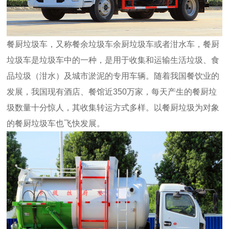
餐厨垃圾车，又称餐余垃圾车余厨垃圾车或者泔水车，餐厨
垃圾车是垃圾车中的一种，是用于收集和运输生活垃圾、食
品垃圾（泔水）及城市淤泥的专用车辆。随着我国餐饮业的
发展，我国现有酒店、餐馆近350万家，每天产生的餐厨垃
圾数量十分惊人，其收集转运方式多样。以餐厨垃圾为对象
的餐厨垃圾车也飞快发展。