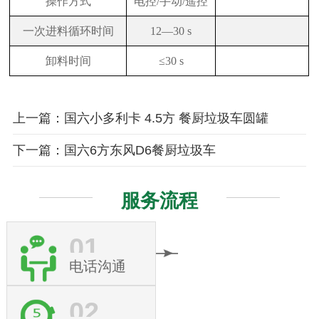
操作方式
电控/手动/遥控
一次进料循环时间
12
—30 s
卸料时间
≤30 s
上一篇：国六小多利卡 4.5方 餐厨垃圾车圆罐
下一篇：国六6方东风D6餐厨垃圾车
服务流程
01
电话沟通
02