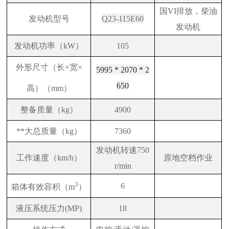
国VI排放，柴油
发动机型号
Q23-115E60
发动机
发动机功率（kW）
105
外形尺寸（长×宽×
5995 * 2070 * 2
650
高）（mm）
整备质量（kg）
4900
**大总质量（kg）
7360
发动机转速750
工作速度（km/h）
原地空档作业
r/min
3
6
箱体有效容积（m
）
液压系统压力(MP)
18