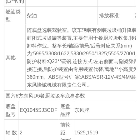
(L/**Km)
燃油类
柴油
排放标准
国
型
随底盘选装驾驶室。该车辆装有侧装垃圾桶升降装置
封闭式垃圾罐等装置,主要作用于餐厨垃圾收集,转运
卸料作业。整车长/轴距/前悬/后悬对应关系(mm)
为:5995/3308/1632;5830/2950/1825;5505/2700/17
其他
防护材料:Q23**碳钢,连接方式:左右侧面与副梁采用
接连接,后防护装置由专用装置代替,离地**小高度为
360mm。ABS型号/厂家:ABS/ASR-12V-4S/4M/襄
东风隆诚机械有限责任公司。
国六6方东风D6餐厨垃圾车底盘参数
底盘
底盘
EQ1045SJ3CDF
东风牌
型号
品牌
前轮
轴 数
2
距
1525,1519