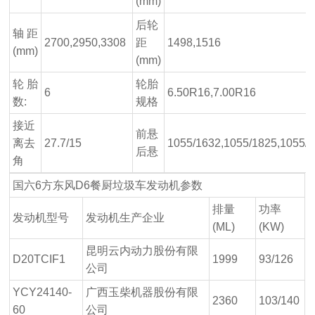
(mm)
后轮
轴 距
2700,2950,3308
距
1498,1516
(mm)
(mm)
轮 胎
轮胎
6
6.50R16,7.00R16
数:
规格
接近
前悬
离去
27.7/15
1055/1632,1055/1825,1055/
后悬
角
国六6方东风D6餐厨垃圾车发动机参数
排量
功率
发动机型号
发动机生产企业
(ML)
(KW)
昆明云内动力股份有限
D20TCIF1
1999
93/126
公司
YCY24140-
广西玉柴机器股份有限
2360
103/140
60
公司