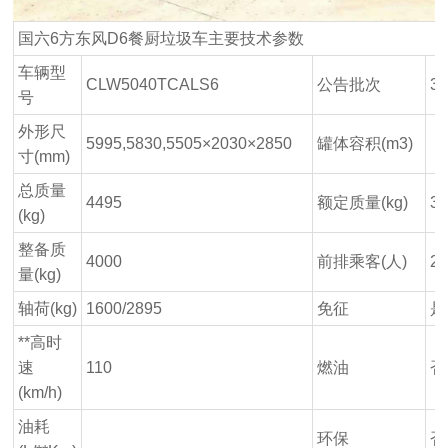
国六6方东风D6餐厨垃圾车主要技术参数
车辆型
CLW5040TCALS6
公告批次
3
号
外形尺
5995,5830,5505×2030×2850
罐体容积(m3)
寸(mm)
总质量
4495
额定质量(kg)
3
(kg)
整备质
4000
前排乘客(人)
2
量(kg)
轴荷(kg)
1600/2895
免征
是
**高时
速
110
燃油
否
(km/h)
油耗
环保
否